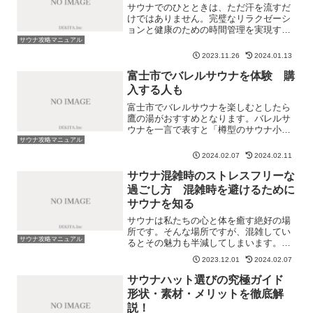
サウナでのひとときは、ただ汗を流すだ
けではありません。完璧なリラクゼーシ
ョンと健康のための時間管理を実現する
ため、サウナウォッチは欠かせないアイ
サウナ攻略マニュアル
テムです。しかし、「サウナウォッチ」
2023.11.26
2024.01.13
と一口に言っても、選ぶべきポイントは
多岐にわたります。耐熱性...
富士市でバレルサウナを体験 購
入する人も
富士市でバレルサウナを楽しむとしたら
鷹の湯がおすすめとなります。バレルサ
ウナを一言で表すと「樽型のサウナ小
屋」です。この形は、ロウリュの熱が効
サウナ攻略マニュアル
率的に循環するようになっており、一部
2024.02.07
2024.02.11
のファンからは注目されています。当サ
イト調べですが、富士市内で...
サウナ混雑時のストレスフリーな
過ごし方 混雑時を避けるために
サウナを知る
サウナは私たちの心と体を癒す絶好の場
所です。そんな場所ですが、混雑してい
サウナ攻略マニュアル
るとその魅力も半減してしまいます。週
末のリフレッシュタイム、仕事帰りのリ
2023.12.01
2024.02.07
ラックスタイム、忙しい日々の中でほっ
と一息つきたいときに、待ちに待ったサ
サウナハット選びの究極ガイド
ウナが人でいっぱい・・・...
形状・素材・メリットを徹底解
説！