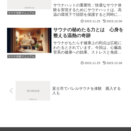
サウナハットの重要性：快適なサウナ体
験を実現するためにサウナハットは、高
サウナ攻略マニュアル
温の環境下で頭部を保護すると同時に、
サウナの体験を格段に向上させます。こ
2023.11.25
2023.12.06
の帽子は、頭部の過度な加熱を防ぎ、サ
ウナでのリラクゼーションをより長く、
サウナの秘めたる力とは 心身を
より快適に楽しむための必...
整える温熱の奇跡
サウナがもたらす健康上の利点は広範に
わたるとされています。今回は、心臓血
管系の健康への効果、ストレスと免疫シ
ステムへの影響、美容とリラクゼーショ
サウナ攻略マニュアル
ンへの効果、さらにはサウナの安全な利
2023.11.25
2023.12.06
用法とその社会的・文化的意義について
お話ししたいと思います。...
富士市でバレルサウナを体験 購入する
人も